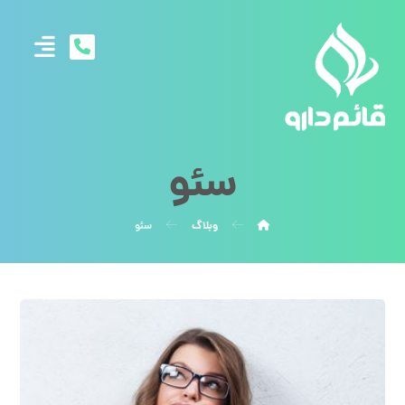
سئو
وبلاگ
سئو